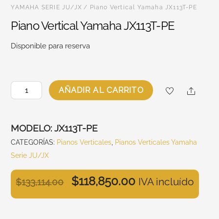
YAMAHA SERIE JU/JX
/ Piano Vertical Yamaha JX113T-PE
Piano Vertical Yamaha JX113T-PE
Disponible para reserva
Piano
Share
AÑADIR AL CARRITO
Vertical
Yamaha
JX113T-
MODELO:
JX113T-PE
PE
CATEGORÍAS:
Pianos Verticales
,
Pianos Verticales Yamaha
cantidad
Serie JU/JX
$
118,850.00
IVA incluído
$
133,114.00