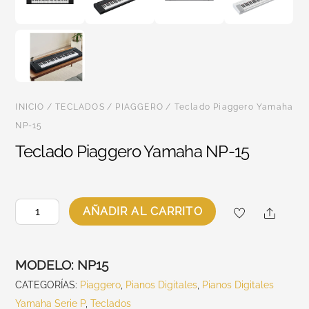
INICIO
/
TECLADOS
/
PIAGGERO
/ Teclado Piaggero Yamaha
NP-15
Teclado Piaggero Yamaha NP-15
Teclado
Share
AÑADIR AL CARRITO
Piaggero
Yamaha
NP-
MODELO:
NP15
15
CATEGORÍAS:
Piaggero
,
Pianos Digitales
,
Pianos Digitales
cantidad
Yamaha Serie P
,
Teclados