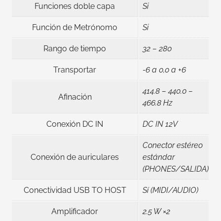
Funciones doble capa
Si
Función de Metrónomo
Si
Rango de tiempo
32 – 280
Transportar
-6 a 0,0 a +6
414.8 – 440.0 –
Afinación
466.8 Hz
Conexión DC IN
DC IN 12V
Conector estéreo
Conexión de auriculares
estándar
(PHONES/SALIDA)
Conectividad USB TO HOST
Sí (MIDI/AUDIO)
Amplificador
2.5 W ×2