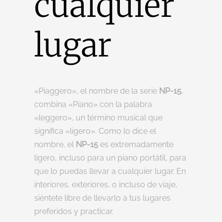
cualquier
lugar
«Piaggero», el nombre de la serie
NP-15
,
combina «Piano» con la palabra
«leggero», un término musical que
significa «ligero». Como lo dice el
nombre, el
NP-15
es extremadamente
ligero, incluso para un piano portátil, para
que lo puedas llevar a cualquier lugar. En
interiores, exteriores, o incluso de viaje,
siéntete libre de llevarlo a tus lugares
preferidos y practicar.