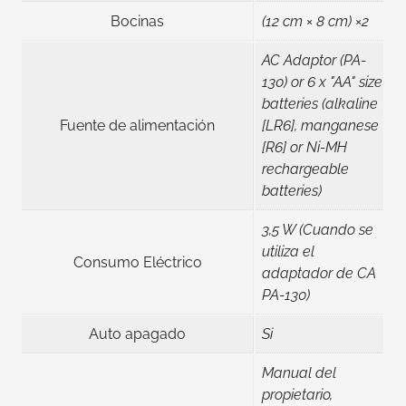
Bocinas
(12 cm × 8 cm) ×2
AC Adaptor (PA-
130) or 6 x "AA" size
batteries (alkaline
Fuente de alimentación
[LR6], manganese
[R6] or Ni-MH
rechargeable
batteries)
3,5 W (Cuando se
utiliza el
Consumo Eléctrico
adaptador de CA
PA-130)
Auto apagado
Si
Manual del
propietario,