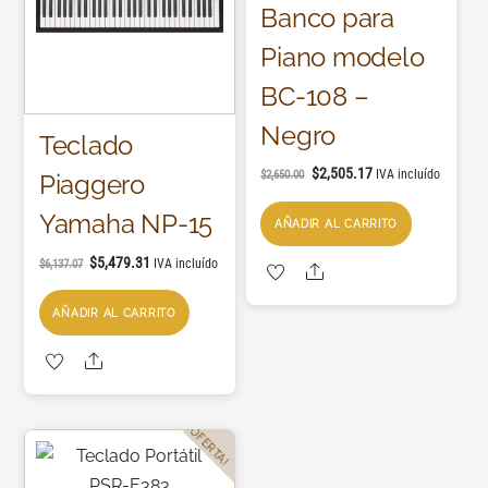
Banco para
Piano modelo
BC-108 –
Negro
Teclado
$
2,505.17
IVA incluído
$
2,650.00
Piaggero
Yamaha NP-15
AÑADIR AL CARRITO
$
5,479.31
IVA incluído
$
6,137.07
Share
AÑADIR AL CARRITO
Share
¡OFERTA!