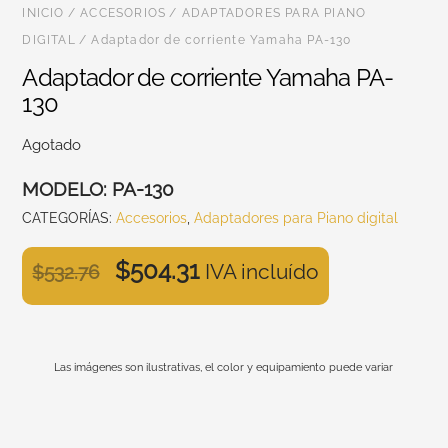
INICIO
/
ACCESORIOS
/
ADAPTADORES PARA PIANO
DIGITAL
/ Adaptador de corriente Yamaha PA-130
Adaptador de corriente Yamaha PA-
130
Agotado
MODELO:
PA-130
CATEGORÍAS:
Accesorios
,
Adaptadores para Piano digital
$
504.31
IVA incluído
$
532.76
Las imágenes son ilustrativas, el color y equipamiento puede variar