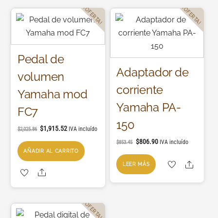
¡OFERTA!
¡OFERTA!
Pedal de
Adaptador de
volumen
corriente
Yamaha mod
Yamaha PA-
FC7
150
$
1,915.52
IVA incluído
$
2,025.86
$
806.90
IVA incluído
$
853.45
AÑADIR AL CARRITO
Share
LEER MÁS
Share
¡OFERTA!