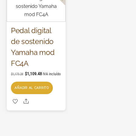
Pedal digital
de sostenido
Yamaha mod
FC4A
$
1,109.48
IVA incluído
$
1,173.28
AÑADIR AL CARRITO
Share